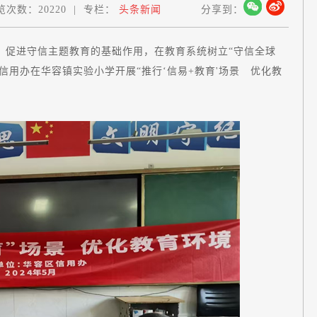
览次数：
20220
|
专栏：
头条新闻
分享到：
，促进守信主题教育的基础作用，在教育系统树立“守信全球
区信用办在华容镇实验小学开展“推行‘信易+教育'场景 优化教