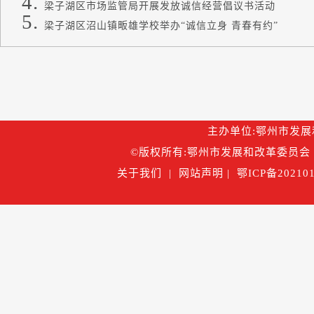
梁子湖区市场监管局开展发放诚信经营倡议书活动
梁子湖区沼山镇畈雄学校举办“诚信立身 青春有约”
主办单位:鄂州市发展和改
©版权所有:鄂州市发展和改革委员会 
关于我们
|
网站声明
|
鄂ICP备202101
鄂公网