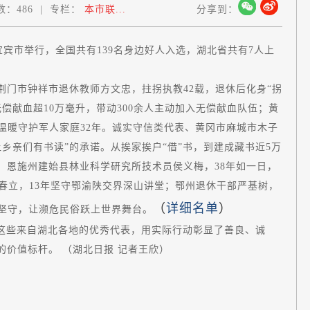
数：
486
|
专栏：
本市联...
分享到：
省宜宾市举行，全国共有139名身边好人入选，湖北省共有7人上
门市钟祥市退休教师方文忠，拄拐执教42载，退休后化身“拐
偿献血超10万毫升，带动300余人主动加入无偿献血队伍；黄
，温暖守护军人家庭32年。诚实守信类代表、黄冈市麻城市木子
乡亲们有书读”的承诺。从挨家挨户“借”书，到建成藏书近5万
，恩施州建始县林业科学研究所技术员侯义梅，38年如一日，
黄春立，13年坚守鄂渝陕交界深山讲堂；鄂州退休干部严基树，
（
详细名单
）
着坚守，让濒危民俗跃上世界舞台。
，这些来自湖北各地的优秀代表，用实际行动彰显了善良、诚
价值标杆。 （湖北日报 记者王欣）