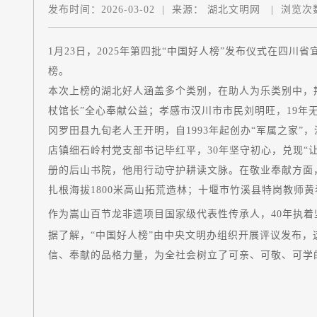
发布时间：
2026-03-02
|
来源：
湖北文明网
|
浏览次
1月23日，2025年第四批“中国好人榜”发布仪式在四川
榜。
本次上榜的湖北好人涵盖多个类别，在助人为乐类别中，荆
杖馆长”全心奉献公益；孝感市汉川市市民刘明旺，19年无
冈罗田县九旬老人王开明，自1993年起创办“军属之家”
店镇细石岭村党支部书记毕红平，30年坚守初心，兑现“让
册的后山书院，他用行动守护耕读文脉。在敬业奉献方面
扎根海拔1800米高山拓荒造林；十堰市竹溪县特岗教师
作为嵩山百节龙非遗项目国家级代表性传承人，40年执
据了解，“中国好人榜”由中央文明办组织开展评议发布
信、奉献的品格力量，为全社会树立了可亲、可敬、可学的