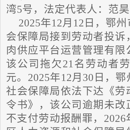
湾
5
号，法定代表人：范昊
2025
年
12
月
12
日，鄂州
会保障局接到劳动者投诉
肉供应平台运营管理有限
该公司拖欠
21
名劳动者
元。
2025
年
12
月
30
日
，鄂
社会保障局依法下达《劳
令书》，该公司逾期未改
不支付劳动报酬罪，
2026