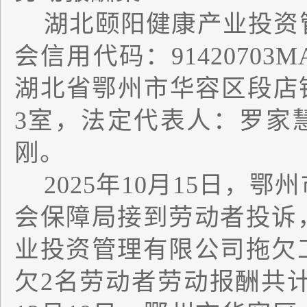
湖北颐阳健康产业投资
会信用代码：
91420703
湖北省鄂州市华容区段店
3
室，法定代表人：罗家
刚。
2025
年
10
月
15
日，鄂州
会保障局接到劳动者投诉
业投资管理有限公司拖欠
欠
2
名劳动者劳动报酬共