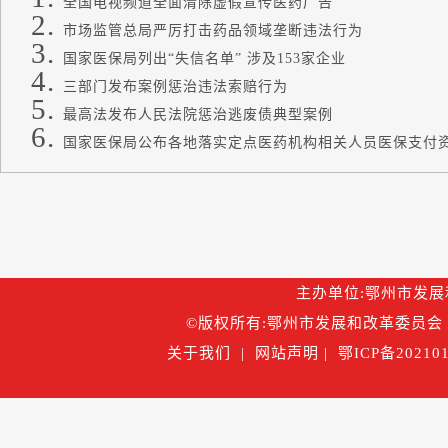
全国电视频道全面清除虚假宣传医药广告
市场监管总局严厉打击药品领域垄断违法行为
国家医保局列出“失信名单” 涉及153家企业
三部门发布案例惩治违法索赔行为
最高法发布人民法院惩治逃废债典型案例
国家医保局公布各地落实定点医药机构相关人员医保支付
主办单位:鄂州市发展和改
©版权所有:鄂州市发展和改革委员会 
关于我们
|
网站声明
|
鄂ICP备202101
鄂公网