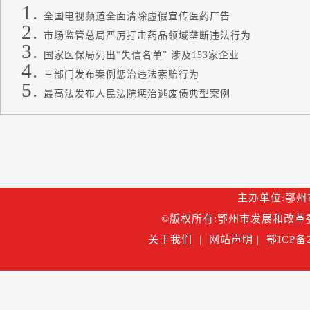
全国电视频道全面清除虚假宣传医药广告
市场监管总局严厉打击药品领域垄断违法行为
国家医保局列出“失信名单” 涉及153家企业
三部门发布案例惩治违法索赔行为
最高法发布人民法院惩治逃废债典型案例
主办单位:鄂州市
©版权所有:鄂州市发展和改革委
关于我们
|
网站声明
|
鄂ICP备2