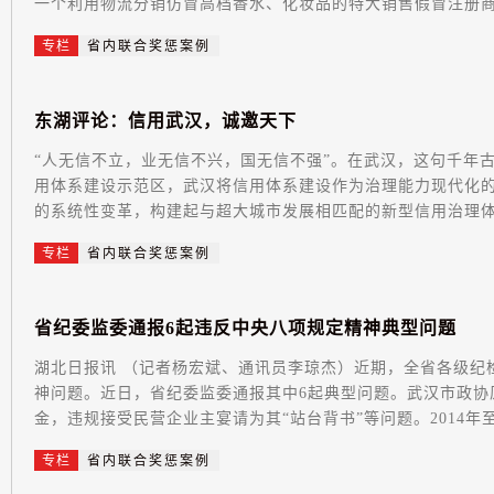
一个利用物流分销仿冒高档香水、化妆品的特大销售假冒注册商标
专栏
省内联合奖惩案例
东
湖
评
论
：
信
用
武
汉
，
诚
邀
天
下
“人无信不立，业无信不兴，国无信不强”。在武汉，这句千年
用体系建设示范区，武汉将信用体系建设作为治理能力现代化
的系统性变革，构建起与超大城市发展相匹配的新型信用治理体系
专栏
省内联合奖惩案例
省
纪
委
监
委
通
报
6
起
违
反
中
央
八
项
规
定
精
神
典
型
问
题
湖北日报讯 （记者杨宏斌、通讯员李琼杰）近期，全省各级纪
神问题。近日，省纪委监委通报其中6起典型问题。武汉市政协
金，违规接受民营企业主宴请为其“站台背书”等问题。2014年至2
专栏
省内联合奖惩案例