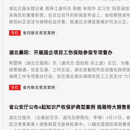
湖北日报全媒记者 周寿江通讯员 陈鹏 朱晓华 实习生 阮雨
关肩负的重要职责。在近日召开的新闻发布会上，省检察院发布
做到纠正违法与保障权益并重，既通过法律监督维护司法公正，又
专栏
省内联合奖惩案例
湖
北
襄
阳
：
开
展
国
企
项
目
工
伤
保
险
参
保
专
项
督
办
荆楚网（湖北日报网）讯（通讯员 田伯韬 肖立波）近日，为推进农民工劳动维权和工程建设项目参加工伤保险
政策融通、信息互通、工作互促，湖北省襄阳市启动强化政府
保障工作专项督办行动，旨在强化落实保障农民工工资支付“六项
专栏
省内联合奖惩案例
省
公
安
厅
公
布
4
起
知
识
产
权
保
护
典
型
案
例
捣
毁
特
大
销
售
湖北日报讯 （记者赵莎莎、通讯员廖琬均、李琳）4月25日，
武汉李某某等人销售假冒注册商标案中，11箱仿冒国际高档奢侈