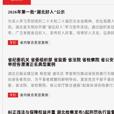
2
0
2
6
年
第
一
批
“
湖
北
好
人
”
公
示
为深入学习贯彻党的二十大和二十届历次全会精神，优化英模
风，湖北省文明办开展“湖北好人”学习宣传活动。通过组织发
举，广泛发掘身边好人、宣传好人好事，培育好人文化、弘扬好人
专栏
省内联合奖惩案例
省
纪
委
机
关
省
委
组
织
部
省
监
委
省
法
院
省
检
察
院
省
公
安
举
控
告
澄
清
正
名
典
型
案
例
湖北日报全媒记者 杨宏斌 通讯员 李俊明为推动诬告陷害行
向诬告者亮剑、为干事者撑腰的鲜明导向，激发党员干部干事
委、省法院、省检察院、省公安厅联合通报7起查处诬告陷害行为
专栏
省内联合奖惩案例
纠
正
违
法
与
保
障
权
益
并
重
湖
北
检
察
发
布
5
起
刑
罚
执
行
监