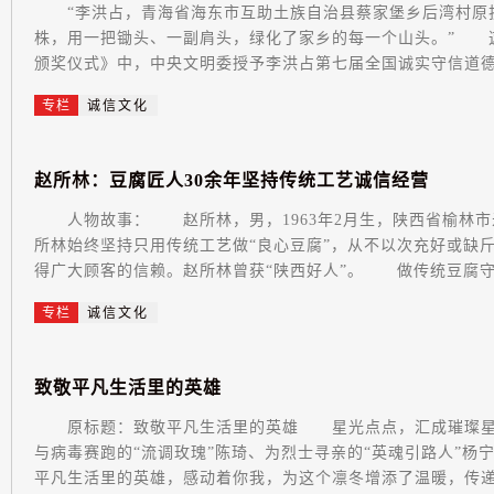
“李洪占，青海省海东市互助土族自治县蔡家堡乡后湾村原护
株，用一把锄头、一副肩头，绿化了家乡的每一个山头。” 这
颁奖仪式》中，中央文明委授予李洪占第七届全国诚实守信道德模
专栏
诚信文化
赵
所
林
：
豆
腐
匠
人
3
0
余
年
坚
持
传
统
工
艺
诚
信
经
营
人物故事： 赵所林，男，1963年2月生，陕西省榆林市
所林始终坚持只用传统工艺做“良心豆腐”，从不以次充好或缺
得广大顾客的信赖。赵所林曾获“陕西好人”。 做传统豆腐守
专栏
诚信文化
致
敬
平
凡
生
活
里
的
英
雄
原标题：致敬平凡生活里的英雄 星光点点，汇成璀璨星河
与病毒赛跑的“流调玫瑰”陈琦、为烈士寻亲的“英魂引路人”杨宁…
平凡生活里的英雄，感动着你我，为这个凛冬增添了温暖，传递出