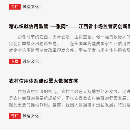
专栏
诚信文化
精
心
织
就
信
用
监
管
“
一
张
网
”
—
—
江
西
省
市
场
监
管
局
创
新
初冬时节的江西，天青云淡，山色空蒙，似一幅景致怡人的
实创新举措交出精彩答卷。 在全国率先建成国家企业信用信
就企业信用监管制度改革印发文件，率先印发市场主体信用修复办
专栏
诚信文化
农
村
信
用
体
系
建
设
需
大
数
据
支
撑
作为农村经济的核心，农村金融在支持地方经济发展、促进
是农村金融的重要组成部分，不仅支撑着农村金融的健康发展
起到重要的推动作用。当前，我国大数据技术迅猛发展，特别是在
专栏
诚信文化