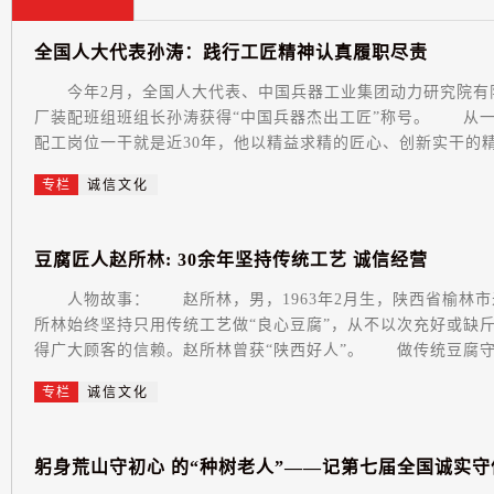
全
国
人
大
代
表
孙
涛
：
践
行
工
匠
精
神
认
真
履
职
尽
责
今年2月，全国人大代表、中国兵器工业集团动力研究院有
厂装配班组班组长孙涛获得“中国兵器杰出工匠”称号。 从
配工岗位一干就是近30年，他以精益求精的匠心、创新实干的精
专栏
诚信文化
豆
腐
匠
人
赵
所
林
:
3
0
余
年
坚
持
传
统
工
艺
诚
信
经
营
人物故事： 赵所林，男，1963年2月生，陕西省榆林市
所林始终坚持只用传统工艺做“良心豆腐”，从不以次充好或缺
得广大顾客的信赖。赵所林曾获“陕西好人”。 做传统豆腐守
专栏
诚信文化
躬
身
荒
山
守
初
心
的
“
种
树
老
人
”
—
—
记
第
七
届
全
国
诚
实
守