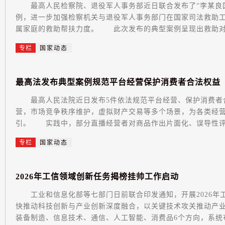
最高人民检察院、退役军人事务部近日联合发布了“李某良国
例，进一步加强检察机关与退役军人事务部门在国家司法救助
属家庭的救助帮扶力度。 此次发布的典型案例呈现出救助对象
专栏
国家动态
最
高
法
发
布
典
型
案
例
规
范
平
台
经
营
保
护
消
费
者
合
法
权
益
最高人民法院近日发布5件依法规范平台经营、保护消费者
营，市场竞争秩序维护，虚拟财产交易等多个场景，为各类经
引。 实践中，部分直播经营者对商品作出片面化、误导性评价
专栏
国家动态
2
0
2
6
年
工
信
领
域
创
新
任
务
揭
榜
挂
帅
工
作
启
动
工业和信息化部等七部门日前联合印发通知，开展2026年
快推动科技创新与产业创新深度融合，以关键技术攻关推动产
装备制造、信息技术、通信、人工智能、消费品6个方向，系统布局