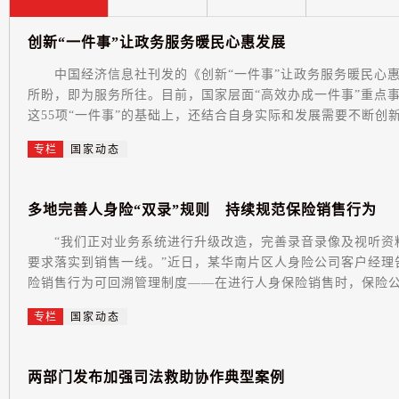
创
新
“
一
件
事
”
让
政
务
服
务
暖
民
心
惠
发
展
中国经济信息社刊发的《创新“一件事”让政务服务暖民心惠
所盼，即为服务所往。目前，国家层面“高效办成一件事”重点
这55项“一件事”的基础上，还结合自身实际和发展需要不断创新
专栏
国家动态
多
地
完
善
人
身
险
“
双
录
”
规
则
持
续
规
范
保
险
销
售
行
为
“我们正对业务系统进行升级改造，完善录音录像及视听资
要求落实到销售一线。”近日，某华南片区人身险公司客户经
险销售行为可回溯管理制度——在进行人身保险销售时，保险公司
专栏
国家动态
两
部
门
发
布
加
强
司
法
救
助
协
作
典
型
案
例