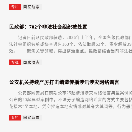
专栏
国家动态
民
政
部
：
7
0
2
个
非
法
社
会
组
织
被
处
置
记者日前从民政部获悉，2026年上半年，全国各级民政部门
法社会组织名单或协查通告163个、依法取缔63个、责令解散3
效。 聚焦关键领域，突出整治重点。民政部结合当前非法社会
专栏
国家动态
公
安
机
关
持
续
严
厉
打
击
编
造
传
播
涉
汛
涉
灾
网
络
谣
言
公安部网安局在前期公布25起涉汛涉灾网络谣言典型案例的
公布的20起典型案例中，不法分子编造网络谣言的方式主要包括
花接木”至本地、凭空捏造本地灾情或对其夸大其词等，行为恶劣
专栏
国家动态