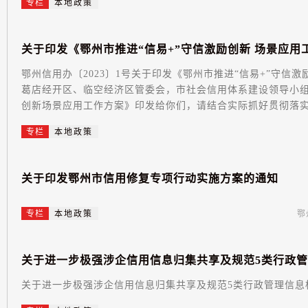
专栏
本地政策
关
于
印
发
《
鄂
州
市
推
进
“
信
易
+
”
守
信
激
励
创
新
场
景
应
用
鄂州信用办〔2023〕1号关于印发《鄂州市推进“信易+”守
葛店经开区、临空经济区管委会，市社会信用体系建设领导小组
创新场景应用工作方案》印发给你们，请结合实际抓好贯彻落实。
专栏
本地政策
关
于
印
发
鄂
州
市
信
用
修
复
专
项
行
动
实
施
方
案
的
通
知
专栏
本地政策
鄂
关
于
进
一
步
极
强
涉
企
信
用
信
息
归
集
共
享
及
规
范
5
类
行
政
管
关于进一步极强涉企信用信息归集共享及规范5类行政管理信息