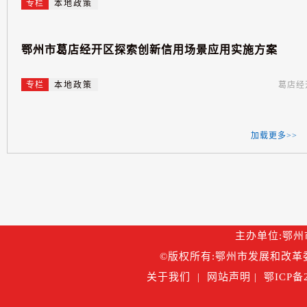
专栏
本地政策
鄂
州
市
葛
店
经
开
区
探
索
创
新
信
用
场
景
应
用
实
施
方
案
专栏
本地政策
葛店经
加载更多>>
主办单位:鄂州市
©版权所有:鄂州市发展和改革委
关于我们
|
网站声明
|
鄂ICP备2