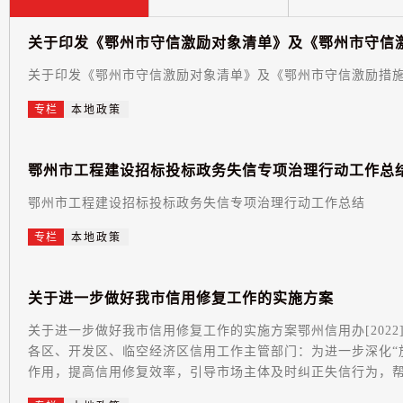
关
于
印
发
《
鄂
州
市
守
信
激
励
对
象
清
单
》
及
《
鄂
州
市
守
信
关于印发《鄂州市守信激励对象清单》及《鄂州市守信激励措
专栏
本地政策
鄂
州
市
工
程
建
设
招
标
投
标
政
务
失
信
专
项
治
理
行
动
工
作
总
鄂州市工程建设招标投标政务失信专项治理行动工作总结
专栏
本地政策
关
于
进
一
步
做
好
我
市
信
用
修
复
工
作
的
实
施
方
案
关于进一步做好我市信用修复工作的实施方案鄂州信用办[202
各区、开发区、临空经济区信用工作主管部门：为进一步深化“
作用，提高信用修复效率，引导市场主体及时纠正失信行为，帮助