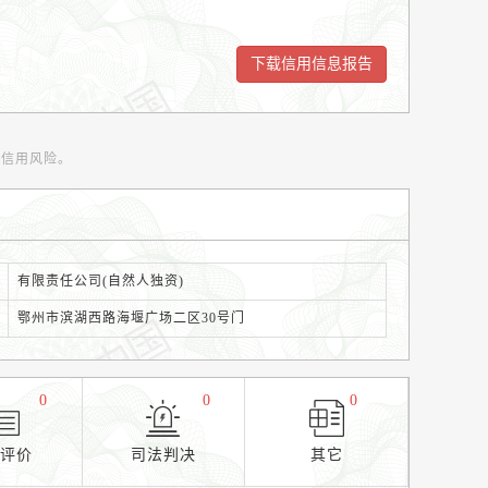
范信用风险。
有限责任公司(自然人独资)
鄂州市滨湖西路海堰广场二区30号门
0
0
0
用评价
司法判决
其它