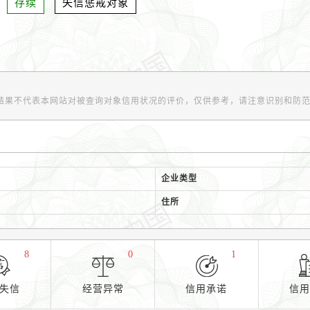
存续
失信惩戒对象
结果不代表本网站对被查询对象信用状况的评价，仅供参考，请注意识别和防
企业类型
住所
8
0
1
失信
经营异常
信用承诺
信