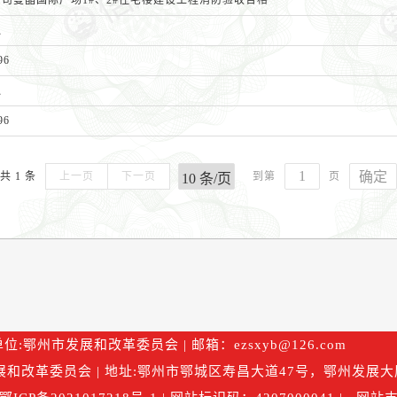
司曼晶国际广场1#、2#住宅楼建设工程消防验收合格
队
96
队
96
确定
共 1 条
上一页
下一页
到第
页
位:鄂州市发展和改革委员会 | 邮箱：ezsxyb@126.com
和改革委员会 | 地址:鄂州市鄂城区寿昌大道47号，鄂州发展大厦